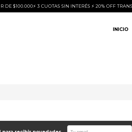
R DE $100.000⚡ 3 CUOTAS SIN INTERÉS ⚡ 20% OFF TRANS
INICIO
l para recibir novedades