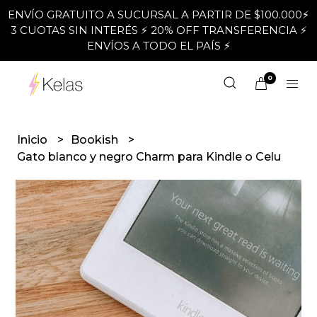
ENVÍO GRATUITO A SUCURSAL A PARTIR DE $100.000⚡
3 CUOTAS SIN INTERÉS ⚡ 20% OFF TRANSFERENCIA ⚡
ENVÍOS A TODO EL PAÍS ⚡
0
Inicio
Bookish
Gato blanco y negro Charm para Kindle o Celu